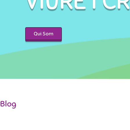
VIURE I C
Qui Som
Blog