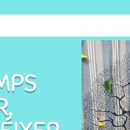
MPS
R,