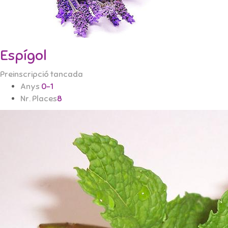
Espígol
Preinscripció tancada
Anys
0-1
Nr. Places
8