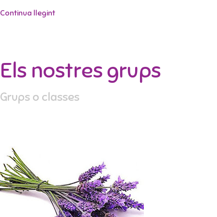
Continua llegint
Els nostres grups
Grups o classes