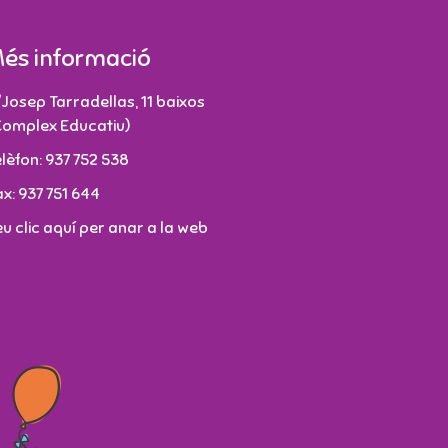
és informació
/Josep Tarradellas, 11 baixos
Complex Educatiu)
elèfon: 937 752 538
ax: 937 751 644
eu clic aquí per anar a la web