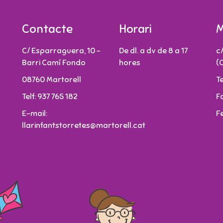
Contacte
Horari
M
C/ Esparraguera, 10 -
De dl. a dv de 8 a 17
c
Barri Camí Fondo
hores
(
08760 Martorell
T
Telf: 937 765 182
F
E-mail:
F
llarinfantstorretes@martorell.cat