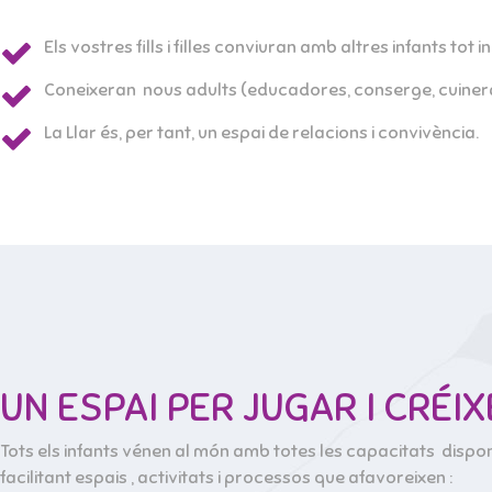
Els vostres fills i filles conviuran amb altres infants tot
Coneixeran nous adults (educadores, conserge, cuinera 
La Llar és, per tant, un espai de relacions i convivència.
UN ESPAI PER JUGAR I CRÉI
Tots els infants vénen al món amb totes les capacitats dispo
facilitant espais , activitats i processos que afavoreixen :