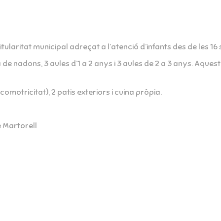
 titularitat municipal adreçat a l’atenció d’infants des de les
e nadons, 3 aules d’1 a 2 anys i 3 aules de 2 a 3 anys. Aquest
omotricitat), 2 patis exteriors i cuina pròpia.
e Martorell