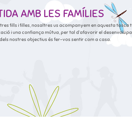
IDA AMB LES FAMÍLIES
tres fills i filles, nosaltres us acompanyem en aquesta tasca 
i una confiança mútua, per tal d’afavorir el desenvolupame
n dels nostres objectius és fer-vos sentir com a casa.