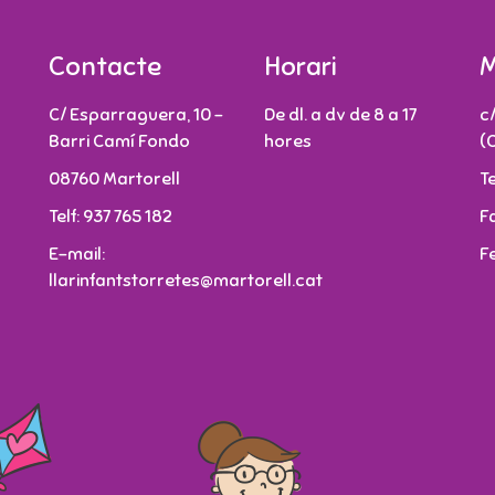
Contacte
Horari
M
C/ Esparraguera, 10 -
De dl. a dv de 8 a 17
c
Barri Camí Fondo
hores
(
08760 Martorell
T
Telf: 937 765 182
F
E-mail:
F
llarinfantstorretes@martorell.cat