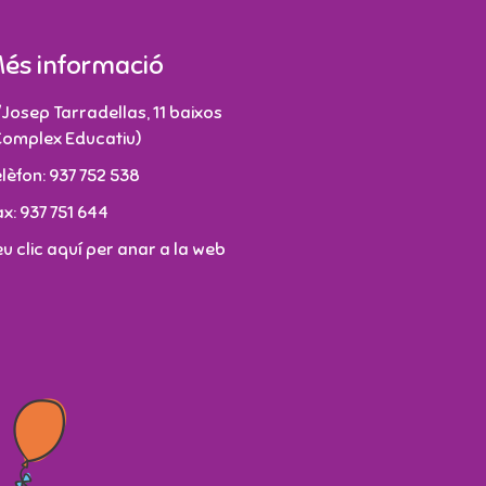
és informació
/Josep Tarradellas, 11 baixos
Complex Educatiu)
elèfon: 937 752 538
ax: 937 751 644
eu clic aquí per anar a la web