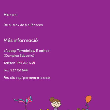
Horari
De dl. a dv de 8 a 17 hores
Més informació
c/Josep Tarradellas, 11 baixos
(Complex Educatiu)
Telèfon: 937 752 538
Fax: 937 751 644
Feu clic aquí per anar a la web