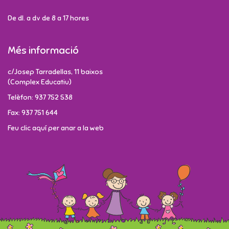
De dl. a dv de 8 a 17 hores
Més informació
c/Josep Tarradellas, 11 baixos
(Complex Educatiu)
Telèfon: 937 752 538
Fax: 937 751 644
Feu clic aquí per anar a la web