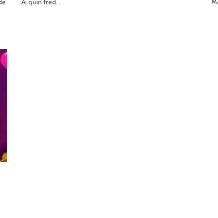
de
Ai quin fred...
Mo