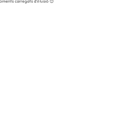
ments carregats d'il·lusió 😊