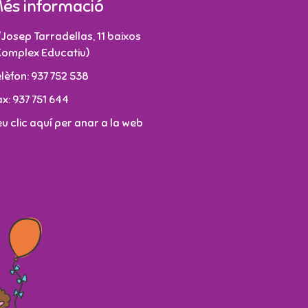
és informació
/Josep Tarradellas, 11 baixos
Complex Educatiu)
elèfon: 937 752 538
ax: 937 751 644
eu clic aquí per anar a la web