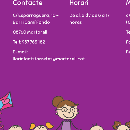
Contacte
Horari
M
C/ Esparraguera, 10 -
De dl. a dv de 8 a 17
c
Barri Camí Fondo
hores
(
08760 Martorell
T
Telf: 937 765 182
F
E-mail:
F
llarinfantstorretes@martorell.cat