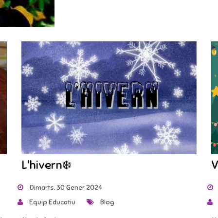
L'hivern❄️
V
Dimarts, 30 Gener 2024
Equip Educatiu
Blog