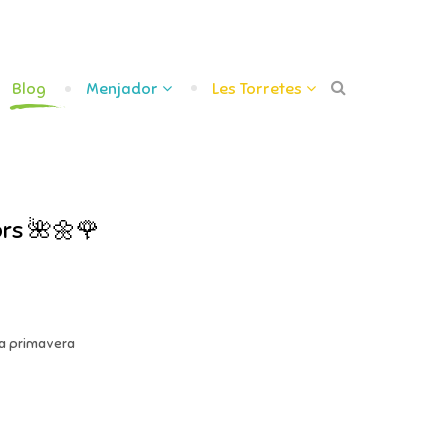
Blog
Menjador
Les Torretes
ors 🌺🌼🌹
 la primavera